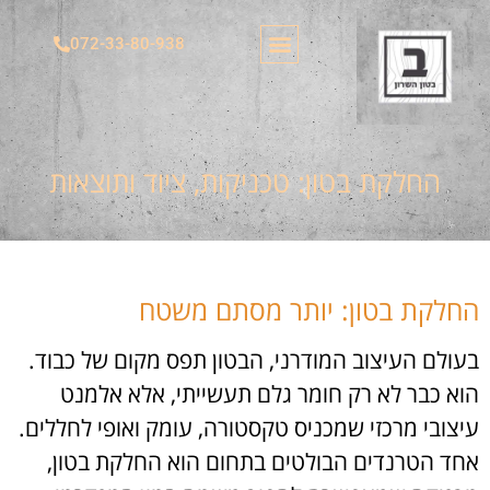
072-33-80-938
משטחי בטון
צור קשר
בטון מוחלק
בטון מוטבע בצורות​
הצהרת נגישות
בטון מוטבע דמוי דק
החלקת בטון: טכניקות, ציוד ותוצאות
החלקת בטון: יותר מסתם משטח
בעולם העיצוב המודרני, הבטון תפס מקום של כבוד.
הוא כבר לא רק חומר גלם תעשייתי, אלא אלמנט
עיצובי מרכזי שמכניס טקסטורה, עומק ואופי לחללים.
אחד הטרנדים הבולטים בתחום הוא החלקת בטון,