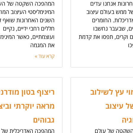
רונות אנחנו עדים
המהפכה השקטה של העי
 ממש בעולם עיצוב
המינימליסטי העיצוב המוד
דריכלות. החומרים
השנים האחרונות שואף לי
ם, שבעבר נחשבו
חללים רחבי ידיים, נקיים
 וקרים, תפסו את קדמת
ועוצמתיים, כאשר המינימל
ו
את המגמה
קרא עוד »
וי עץ לשילוב
ריצוף בטון מודרני
של עיצוב
מראה יוקרתי וביצ
גיה
גבוהים
שקטה של עולם
המהפכה האדריכלית של ה