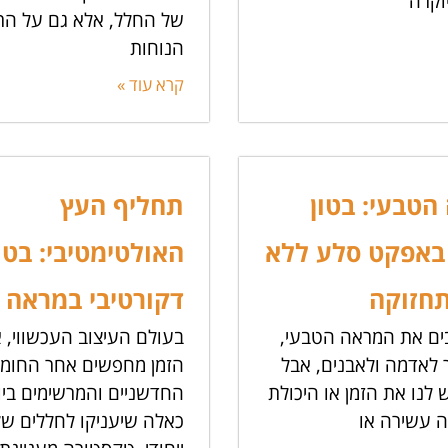
וקרה
של החלל, אלא גם על הת
הנוחות
קרא עוד »
הטבעי: בטון
תחליף העץ
באפקט סלע ללא
האולטימטיבי: בטו
תחזוקה
דקורטיבי במראה 
בים את המראה הטבעי,
בעולם העיצוב העכשווי, א
 לאדמה ולאבנים, אבל
הזמן מחפשים אחר החומר
 לנו את הזמן או היכולת
החדשניים והמרשימים ביו
ה עשירה או
כאלה שיעניקו לחללים של