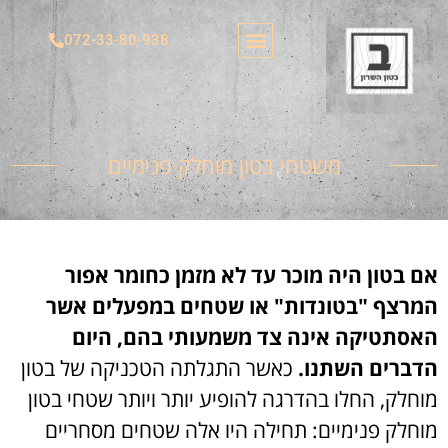
072-33-80-938
משטחי בטון
צור קשר
בטון מוחלק
בטון מוטבע בצורות​
הצהרת נגישות
בטון מוטבע דמוי דק
משטחי בטון מוחלק פנימיים​
אם בטון היה מוכר עד לא מזמן כחומר אפור
המרצף "בטונדות" או שטחים במפעלים אשר
האסתטיקה אינה צד משמעותי בהם, היום
הדברים השתנו.
כאשר התגלתה הטכניקה של בטון
מוחלק, החלו בהדרגה להופיע יותר ויותר שטחי בטון
מוחלק פנימיים: תחילה היו אלה שטחים מסחריים