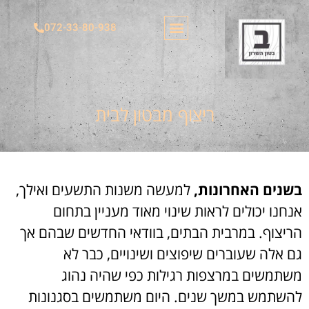
072-33-80-938
משטחי בטון
צור קשר
בטון מוחלק
בטון מוטבע בצורות​
הצהרת נגישות
בטון מוטבע דמוי דק
ריצוף מבטון לבית
בשנים האחרונות,
למעשה משנות התשעים ואילך,
אנחנו יכולים לראות שינוי מאוד מעניין בתחום
הריצוף. במרבית הבתים, בוודאי החדשים שבהם אך
גם אלה שעוברים שיפוצים ושינויים, כבר לא
משתמשים במרצפות רגילות כפי שהיה נהוג
להשתמש במשך שנים. היום משתמשים בסגנונות